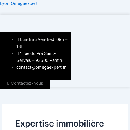
Aller
Lyon.Omegaexpert
au
contenu
Lundi au Vendredi 09h –
18h.
1 rue du Pré Saint-
Gervais – 93500 Pantin
contact@omegaexpert.fr
Contactez-nous
Expertise immobilière