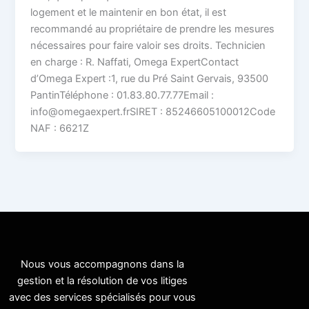
logement et le maintenir en bon état, il est
recommandé au propriétaire de prendre les mesures
nécessaires pour faire valoir ses droits. Technicien
en charge : R. Naffati, Omega ExpertContact
d’Omega Expert :1, rue du Pré Saint Gervais, 93500
PantinTéléphone : 01.83.80.77.77Email :
info@omegaexpert.frSIRET : 85246605100012Code
NAF : 6621Z
Nous vous accompagnons dans la
gestion et la résolution de vos litiges
avec des services spécialisés pour vous