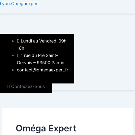
Aller
Lyon.Omegaexpert
au
contenu
Lundi au Vendredi 09h –
18h.
1 rue du Pré Saint-
Gervais – 93500 Pantin
contact@omegaexpert.fr
Contactez-nous
Oméga Expert