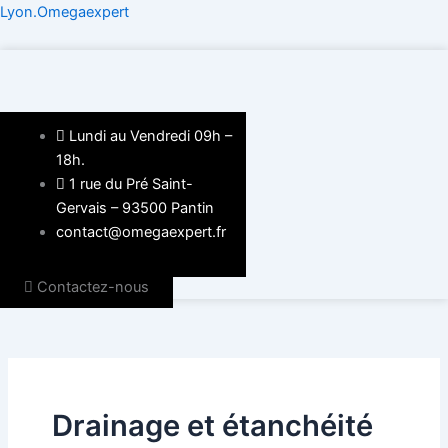
Aller
Lyon.Omegaexpert
au
contenu
Lundi au Vendredi 09h –
18h.
1 rue du Pré Saint-
Gervais – 93500 Pantin
contact@omegaexpert.fr
Contactez-nous
Drainage et étanchéité